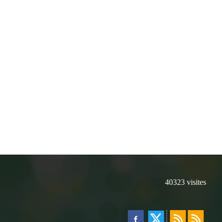
40323
visites