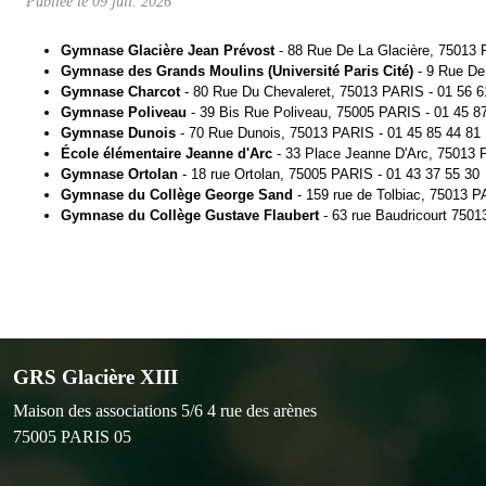
Publiée le
09 juil. 2026
Gymnase Glacière Jean Prévost
- 88 Rue De La Glacière, 75013 
Gymnase des Grands Moulins (Université Paris Cité)
- 9 Rue De
Gymnase Charcot
- 80 Rue Du Chevaleret, 75013 PARIS - 01 56 6
Gymnase Poliveau
- 39 Bis Rue Poliveau, 75005 PARIS - 01 45 8
Gymnase Dunois
- 70 Rue Dunois, 75013 PARIS - 01 45 85 44 81
École élémentaire Jeanne d'Arc
- 33 Place Jeanne D'Arc, 75013 
Gymnase Ortolan
- 18 rue Ortolan, 75005 PARIS - 01 43 37 55 30
Gymnase du Collège George Sand
- 159 rue de Tolbiac, 75013 
Gymnase du Collège Gustave Flaubert
- 63 rue Baudricourt 750
GRS Glacière XIII
Maison des associations 5/6 4 rue des arènes
75005
PARIS 05